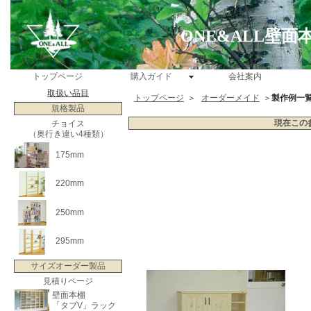
ONE&ALL壁
トップページ
購入ガイド
会社案内
取扱い品目
トップページ
＞
オーダーメイド
＞
製作例一
規格製品
現在この
チョイス
（奥行き違い4種類）
175mm
220mm
250mm
295mm
サイズオーダー製品
見積りページ
壁面本棚
「タブV」ラック