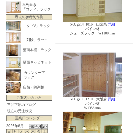
単列向き
「コティ」ラック
過去の参考制作例
NO. gs14_1016 山梨県
詳細
「タブV」ラック
パイン材
シューズラック W1100 mm
「列段」ラック
壁面本棚・ラック
壁面キャビネット
カウンター下
ラック
店舗・陳列棚
ご案内いろいろ
NO. gs11_1210 大阪府
詳細
パイン材
三谷正昭のブログ
W1356 mm
現在の受注状況
営業日カレンダー
2026年8月
日
月
火
水
木
金
土