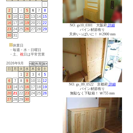
1
2
3
4
5
6
7
8
9
10
11
12
13
14
15
16
17
18
19
20
21
22
NO. gs10_0301 大阪府
詳細
23
24
25
26
27
28
29
パイン材節有り
天井いっぱいに！ Ｈ2900 mm
30
31
休業日
・毎週・水・日曜日
・
土
、
祝
日は平常営業
2026年9月
日
月
火
水
木
金
土
1
2
3
4
5
6
7
8
9
10
11
12
NO. gs_09_0522 京都府
詳細
13
14
15
16
17
18
19
パイン材節有り
無駄なく下駄箱！ Ｗ755 mm
20
21
22
23
24
25
26
27
28
29
30