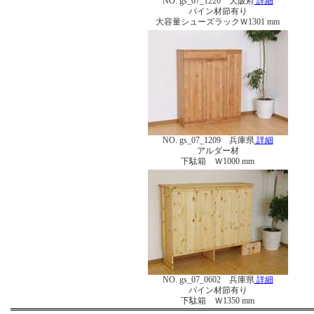
NO. gs_07_1226 大阪府
詳細
パイン材節有り
大容量シューズラックＷ1301 mm
NO. gs_07_1209 兵庫県
詳細
アルダー材
下駄箱 Ｗ1000 mm
NO. gs_07_0602 兵庫県
詳細
パイン材節有り
下駄箱 Ｗ1350 mm