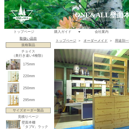
ONE&ALL壁
トップページ
購入ガイド
会社案内
取扱い品目
トップページ
＞
オーダーメイド
＞
用途別一
規格製品
チョイス
（奥行き違い4種類）
175mm
220mm
250mm
295mm
サイズオーダー製品
見積りページ
壁面本棚
「タブV」ラック