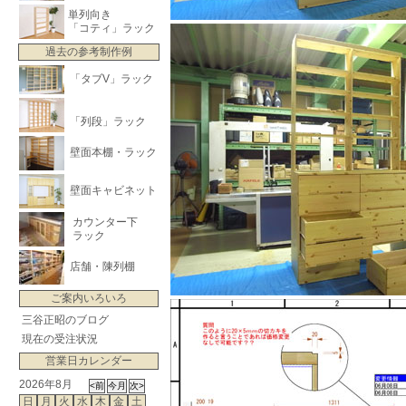
単列向き
「コティ」ラック
過去の参考制作例
「タブV」ラック
「列段」ラック
壁面本棚・ラック
壁面キャビネット
カウンター下
ラック
店舗・陳列棚
ご案内いろいろ
三谷正昭のブログ
現在の受注状況
営業日カレンダー
2026年8月
日
月
火
水
木
金
土