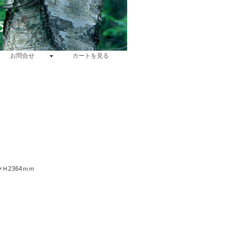
売
お問合せ
カートを見る
×Ｈ2364ｍｍ