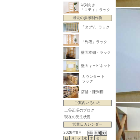
単列向き
「コティ」ラック
過去の参考制作例
「タブV」ラック
「列段」ラック
壁面本棚・ラック
壁面キャビネット
カウンター下
ラック
店舗・陳列棚
ご案内いろいろ
三谷正昭のブログ
現在の受注状況
営業日カレンダー
2026年8月
日
月
火
水
木
金
土