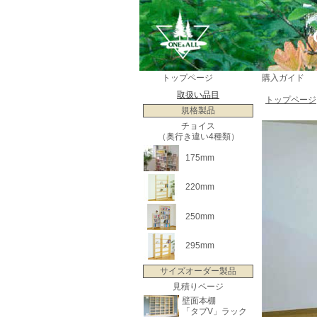
トップページ
購入ガイド
取扱い品目
トップページ
規格製品
チョイス
（奥行き違い4種類）
175mm
220mm
250mm
295mm
サイズオーダー製品
見積りページ
壁面本棚
「タブV」ラック