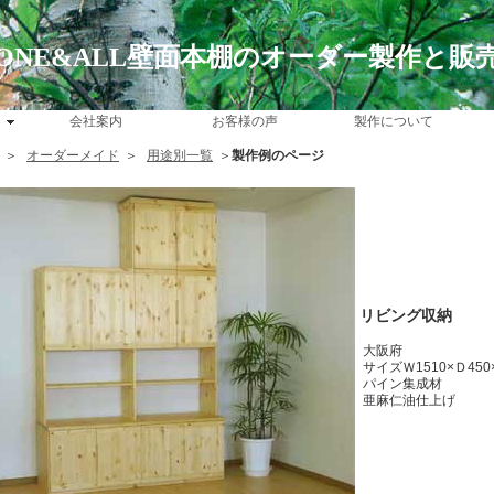
ONE&ALL壁面本棚のオーダー製作と販
会社案内
お客様の声
製作について
＞
オーダーメイド
＞
用途別一覧
＞
製作例のページ
リビング収納
大阪府
サイズＷ1510×Ｄ450
パイン集成材
亜麻仁油仕上げ