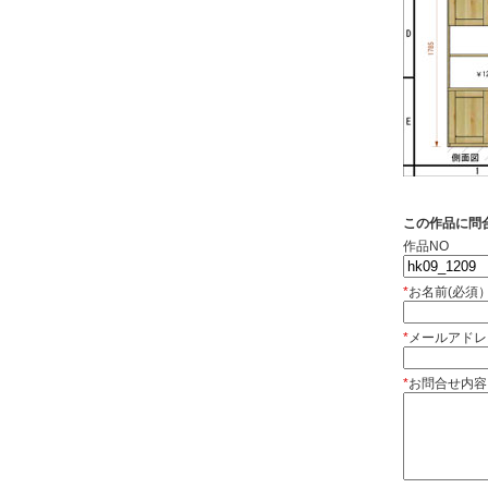
この作品に問
作品NO
*
お名前(必須
*
メールアドレ
*
お問合せ内容