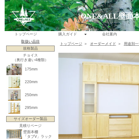
ONE&ALL壁
トップページ
購入ガイド
会社案内
取扱い品目
トップページ
＞
オーダーメイド
＞
用途別一
規格製品
チョイス
（奥行き違い4種類）
175mm
220mm
250mm
295mm
サイズオーダー製品
見積りページ
壁面本棚
「タブV」ラック