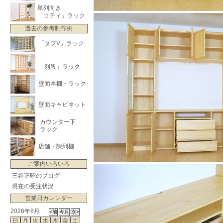
単列向き
「コティ」ラック
過去の参考制作例
「タブV」ラック
「列段」ラック
壁面本棚・ラック
壁面キャビネット
カウンター下
ラック
店舗・陳列棚
ご案内いろいろ
三谷正昭のブログ
現在の受注状況
営業日カレンダー
2026年8月
日
月
火
水
木
金
土