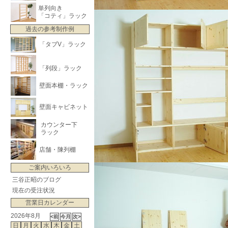
単列向き
「コティ」ラック
過去の参考制作例
「タブV」ラック
「列段」ラック
壁面本棚・ラック
壁面キャビネット
カウンター下
ラック
店舗・陳列棚
ご案内いろいろ
三谷正昭のブログ
現在の受注状況
営業日カレンダー
2026年8月
日
月
火
水
木
金
土