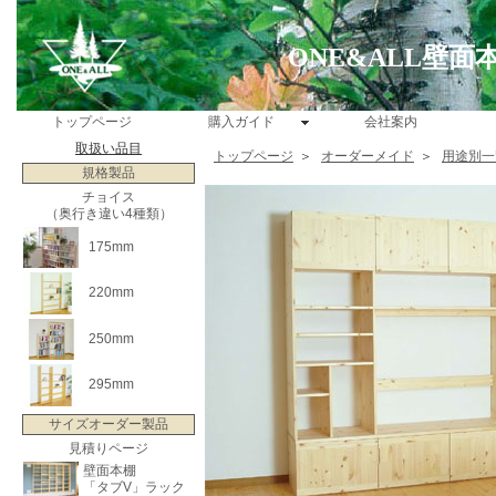
ONE&ALL壁
トップページ
購入ガイド
会社案内
取扱い品目
トップページ
＞
オーダーメイド
＞
用途別一
規格製品
チョイス
（奥行き違い4種類）
175mm
220mm
250mm
295mm
サイズオーダー製品
見積りページ
壁面本棚
「タブV」ラック