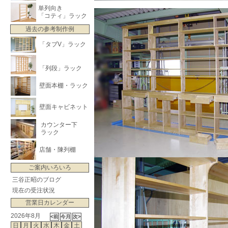
単列向き
「コティ」ラック
過去の参考制作例
「タブV」ラック
「列段」ラック
壁面本棚・ラック
壁面キャビネット
カウンター下
ラック
店舗・陳列棚
ご案内いろいろ
三谷正昭のブログ
現在の受注状況
営業日カレンダー
2026年8月
日
月
火
水
木
金
土