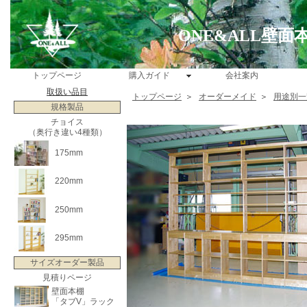
ONE&ALL壁
トップページ
購入ガイド
会社案内
取扱い品目
トップページ
＞
オーダーメイド
＞
用途別一
規格製品
チョイス
（奥行き違い4種類）
175mm
220mm
250mm
295mm
サイズオーダー製品
見積りページ
壁面本棚
「タブV」ラック