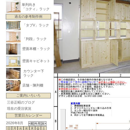
単列向き
「コティ」ラック
過去の参考制作例
「タブV」ラック
「列段」ラック
壁面本棚・ラック
壁面キャビネット
カウンター下
ラック
店舗・陳列棚
ご案内いろいろ
三谷正昭のブログ
現在の受注状況
営業日カレンダー
2026年8月
日
月
火
水
木
金
土