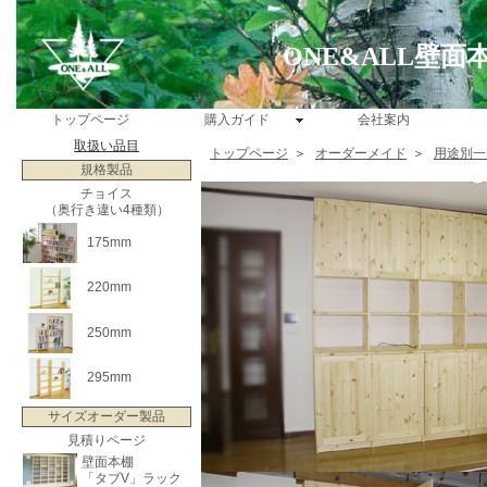
ONE&ALL壁
トップページ
購入ガイド
会社案内
取扱い品目
トップページ
＞
オーダーメイド
＞
用途別一
規格製品
チョイス
（奥行き違い4種類）
175mm
220mm
250mm
295mm
サイズオーダー製品
見積りページ
壁面本棚
「タブV」ラック