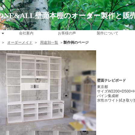
ONE&ALL壁面本棚のオーダー製作と販
会社案内
お客様の声
製作について
＞
オーダーメイド
＞
用途別一覧
＞
製作例のページ
壁面テレビボード
東京都
サイズW2200×D500×H
パイン集成材
水性ホワイト拭き取り