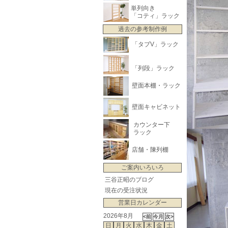
単列向き
「コティ」ラック
過去の参考制作例
「タブV」ラック
「列段」ラック
壁面本棚・ラック
壁面キャビネット
カウンター下
ラック
店舗・陳列棚
ご案内いろいろ
三谷正昭のブログ
現在の受注状況
営業日カレンダー
2026年8月
日
月
火
水
木
金
土