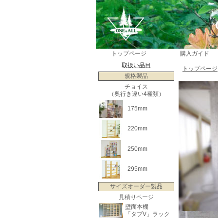
トップページ
購入ガイド
取扱い品目
トップページ
規格製品
チョイス
（奥行き違い4種類）
175mm
220mm
250mm
295mm
サイズオーダー製品
見積りページ
壁面本棚
「タブV」ラック