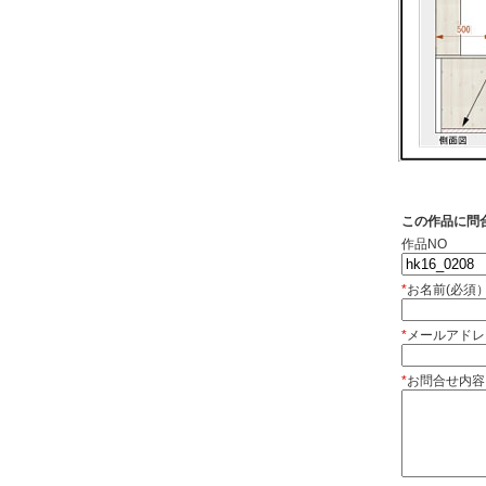
この作品に問
作品NO
*
お名前(必須
*
メールアドレ
*
お問合せ内容