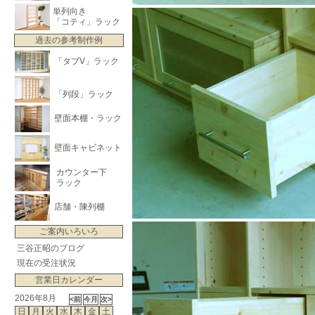
単列向き
「コティ」ラック
過去の参考制作例
「タブV」ラック
「列段」ラック
壁面本棚・ラック
壁面キャビネット
カウンター下
ラック
店舗・陳列棚
ご案内いろいろ
三谷正昭のブログ
現在の受注状況
営業日カレンダー
2026年8月
日
月
火
水
木
金
土