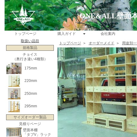
ONE&ALL壁
トップページ
購入ガイド
会社案内
取扱い品目
トップページ
＞
オーダーメイド
＞
用途別一
規格製品
チョイス
（奥行き違い4種類）
175mm
220mm
250mm
295mm
サイズオーダー製品
見積りページ
壁面本棚
「タブV」ラック