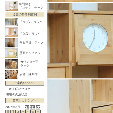
単列向き
「コティ」ラック
過去の参考制作例
「タブV」ラック
「列段」ラック
壁面本棚・ラック
壁面キャビネット
カウンター下
ラック
店舗・陳列棚
ご案内いろいろ
三谷正昭のブログ
現在の受注状況
営業日カレンダー
2026年8月
日
月
火
水
木
金
土