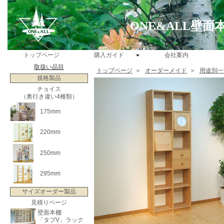
ONE&ALL壁
トップページ
購入ガイド
会社案内
取扱い品目
トップページ
＞
オーダーメイド
＞
用途別一
規格製品
チョイス
（奥行き違い4種類）
175mm
220mm
250mm
295mm
サイズオーダー製品
見積りページ
壁面本棚
「タブV」ラック