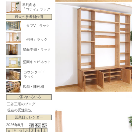
単列向き
「コティ」ラック
過去の参考制作例
「タブV」ラック
「列段」ラック
壁面本棚・ラック
壁面キャビネット
カウンター下
ラック
店舗・陳列棚
ご案内いろいろ
三谷正昭のブログ
現在の受注状況
営業日カレンダー
2026年8月
日
月
火
水
木
金
土