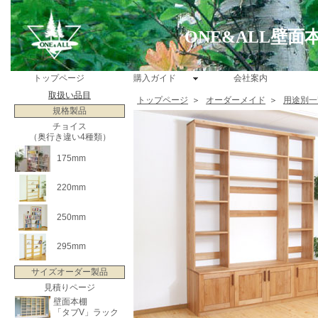
ONE&ALL壁
トップページ
購入ガイド
会社案内
取扱い品目
トップページ
＞
オーダーメイド
＞
用途別一
規格製品
チョイス
（奥行き違い4種類）
175mm
220mm
250mm
295mm
サイズオーダー製品
見積りページ
壁面本棚
「タブV」ラック