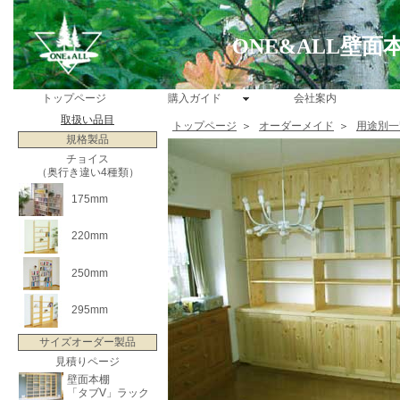
ONE&ALL壁
トップページ
購入ガイド
会社案内
取扱い品目
トップページ
＞
オーダーメイド
＞
用途別一
規格製品
チョイス
（奥行き違い4種類）
175mm
220mm
250mm
295mm
サイズオーダー製品
見積りページ
壁面本棚
「タブV」ラック