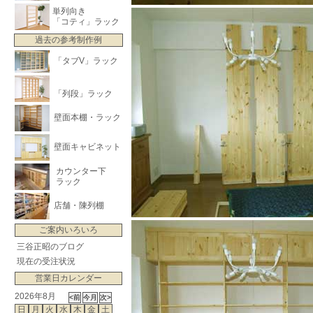
単列向き
「コティ」ラック
過去の参考制作例
「タブV」ラック
「列段」ラック
壁面本棚・ラック
壁面キャビネット
カウンター下
ラック
店舗・陳列棚
ご案内いろいろ
三谷正昭のブログ
現在の受注状況
営業日カレンダー
2026年8月
日
月
火
水
木
金
土