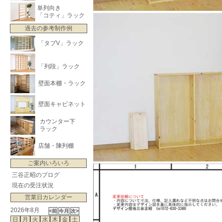
単列向き
「コティ」ラック
過去の参考制作例
「タブV」ラック
「列段」ラック
壁面本棚・ラック
壁面キャビネット
カウンター下
ラック
店舗・陳列棚
ご案内いろいろ
三谷正昭のブログ
現在の受注状況
営業日カレンダー
2026年8月
日
月
火
水
木
金
土