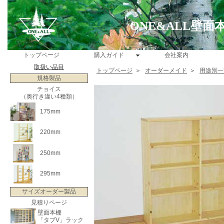
ONE&ALL壁
トップページ
購入ガイド
会社案内
取扱い品目
トップページ
＞
オーダーメイド
＞
用途別一
規格製品
チョイス
（奥行き違い4種類）
175mm
220mm
250mm
295mm
サイズオーダー製品
見積りページ
壁面本棚
「タブV」ラック