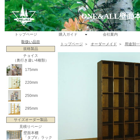
ONE&ALL壁
トップページ
購入ガイド
会社案内
取扱い品目
トップページ
＞
オーダーメイド
＞
用途別一
規格製品
チョイス
（奥行き違い4種類）
175mm
220mm
250mm
295mm
サイズオーダー製品
見積りページ
壁面本棚
「タブV」ラック