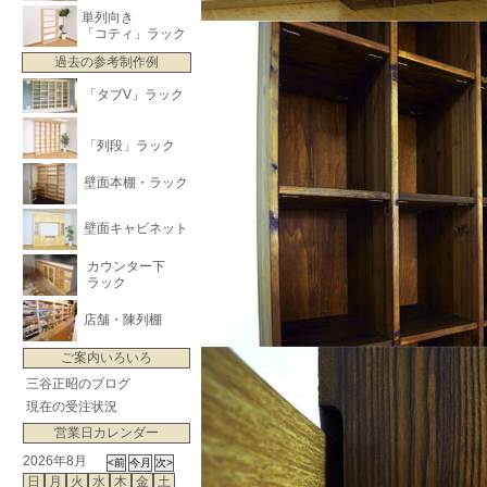
単列向き
「コティ」ラック
過去の参考制作例
「タブV」ラック
「列段」ラック
壁面本棚・ラック
壁面キャビネット
カウンター下
ラック
店舗・陳列棚
ご案内いろいろ
三谷正昭のブログ
現在の受注状況
営業日カレンダー
2026年8月
日
月
火
水
木
金
土