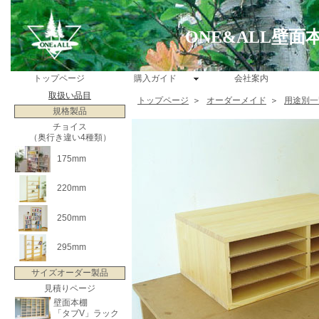
ONE&ALL壁
トップページ
購入ガイド
会社案内
取扱い品目
トップページ
＞
オーダーメイド
＞
用途別一
規格製品
チョイス
（奥行き違い4種類）
175mm
220mm
250mm
295mm
サイズオーダー製品
見積りページ
壁面本棚
「タブV」ラック