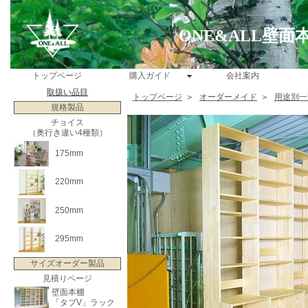
ONE&ALL壁
トップページ
購入ガイド
会社案内
取扱い品目
トップページ
＞
オーダーメイド
＞
用途別一
規格製品
チョイス
（奥行き違い4種類）
175mm
220mm
250mm
295mm
サイズオーダー製品
見積りページ
壁面本棚
「タブV」ラック