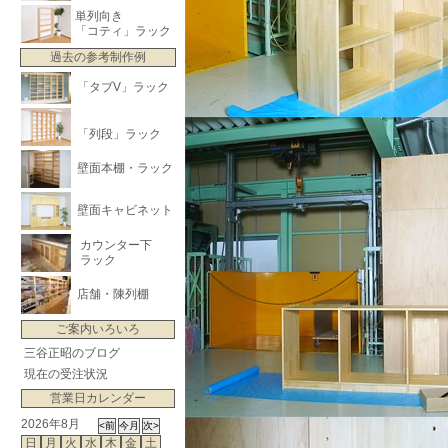
単列向き
「コティ」ラック
過去の参考制作例
「タブV」ラック
「列段」ラック
壁面本棚・ラック
壁面キャビネット
カウンター下
ラック
店舗・陳列棚
ご案内いろいろ
三谷正昭のブログ
現在の受注状況
営業日カレンダー
2026年8月
日
月
火
水
木
金
土