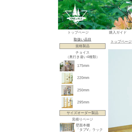
トップページ
購入ガイド
取扱い品目
トップページ
規格製品
チョイス
（奥行き違い4種類）
175mm
220mm
250mm
295mm
サイズオーダー製品
見積りページ
壁面本棚
「タブV」ラック