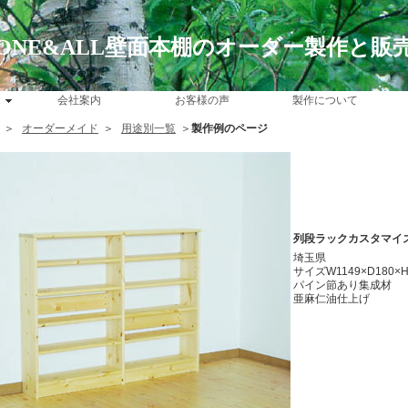
ONE&ALL壁面本棚のオーダー製作と販
会社案内
お客様の声
製作について
＞
オーダーメイド
＞
用途別一覧
＞
製作例のページ
列段ラックカスタマイ
埼玉県
サイズW1149×D180×H
パイン節あり集成材
亜麻仁油仕上げ