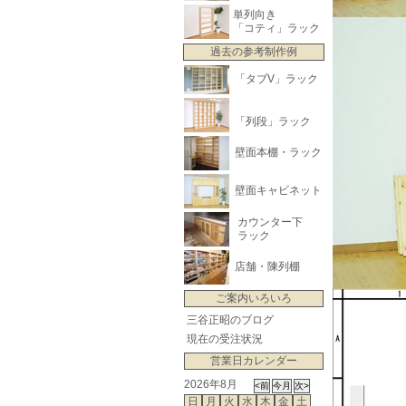
単列向き
「コティ」ラック
過去の参考制作例
「タブV」ラック
「列段」ラック
壁面本棚・ラック
壁面キャビネット
カウンター下
ラック
店舗・陳列棚
ご案内いろいろ
三谷正昭のブログ
現在の受注状況
営業日カレンダー
2026年8月
日
月
火
水
木
金
土