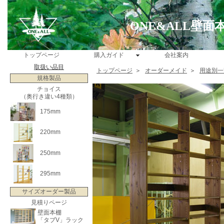
ONE&ALL壁
トップページ
購入ガイド
会社案内
取扱い品目
トップページ
＞
オーダーメイド
＞
用途別一
規格製品
チョイス
（奥行き違い4種類）
175mm
220mm
250mm
295mm
サイズオーダー製品
見積りページ
壁面本棚
「タブV」ラック