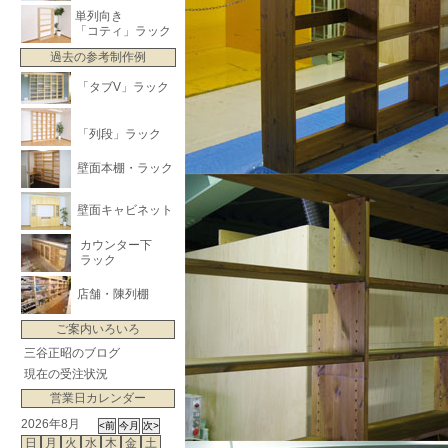
単列向き
「コティ」ラック
過去の参考制作例
「タブV」ラック
「列段」ラック
壁面本棚・ラック
壁面キャビネット
カウンター下
ラック
店舗・陳列棚
ご案内いろいろ
三谷正昭のブログ
現在の受注状況
営業日カレンダー
2026年8月
日
月
火
水
木
金
土