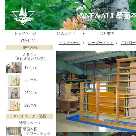
ONE&ALL壁
トップページ
購入ガイド
会社案内
取扱い品目
トップページ
＞
オーダーメイド
＞
用途別一
規格製品
チョイス
（奥行き違い4種類）
175mm
220mm
250mm
295mm
サイズオーダー製品
見積りページ
壁面本棚
「タブV」ラック