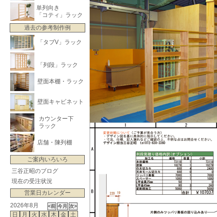
単列向き
「コティ」ラック
過去の参考制作例
「タブV」ラック
「列段」ラック
壁面本棚・ラック
壁面キャビネット
カウンター下
ラック
店舗・陳列棚
ご案内いろいろ
三谷正昭のブログ
現在の受注状況
営業日カレンダー
2026年8月
日
月
火
水
木
金
土