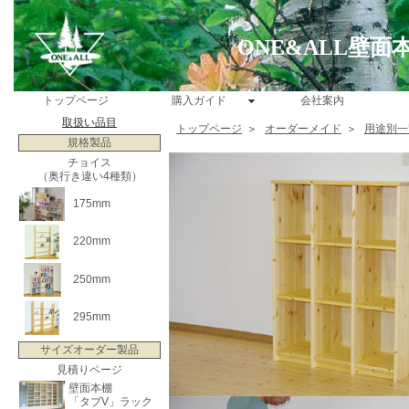
ONE&ALL壁
トップページ
購入ガイド
会社案内
取扱い品目
トップページ
＞
オーダーメイド
＞
用途別一
規格製品
チョイス
（奥行き違い4種類）
175mm
220mm
250mm
295mm
サイズオーダー製品
見積りページ
壁面本棚
「タブV」ラック