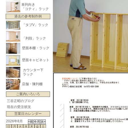
単列向き
「コティ」ラック
過去の参考制作例
「タブV」ラック
「列段」ラック
壁面本棚・ラック
壁面キャビネット
カウンター下
ラック
店舗・陳列棚
ご案内いろいろ
三谷正昭のブログ
現在の受注状況
営業日カレンダー
2026年8月
日
月
火
水
木
金
土