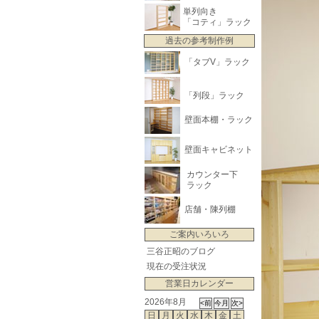
単列向き
「コティ」ラック
過去の参考制作例
「タブV」ラック
「列段」ラック
壁面本棚・ラック
壁面キャビネット
カウンター下
ラック
店舗・陳列棚
ご案内いろいろ
三谷正昭のブログ
現在の受注状況
営業日カレンダー
2026年8月
日
月
火
水
木
金
土