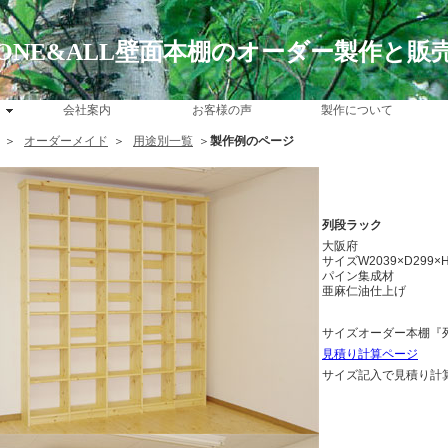
ONE&ALL壁面本棚のオーダー製作と販
会社案内
お客様の声
製作について
＞
オーダーメイド
＞
用途別一覧
＞
製作例のページ
列段ラック
大阪府
サイズW2039×D299×H
パイン集成材
亜麻仁油仕上げ
サイズオーダー本棚『
見積り計算ページ
サイズ記入で見積り計