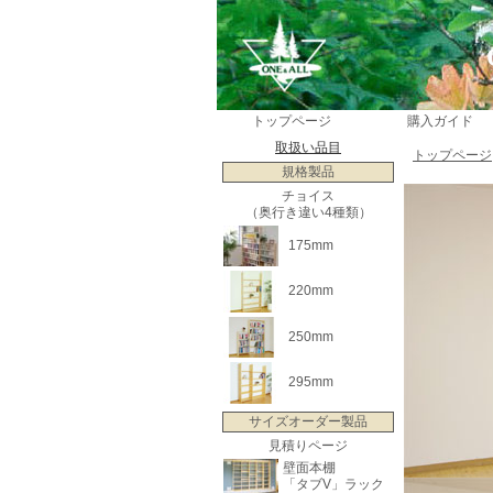
トップページ
購入ガイド
取扱い品目
トップページ
規格製品
チョイス
（奥行き違い4種類）
175mm
220mm
250mm
295mm
サイズオーダー製品
見積りページ
壁面本棚
「タブV」ラック