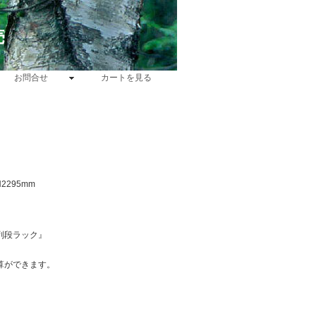
売
お問合せ
カートを見る
2295mm
列段ラック』
算ができます。