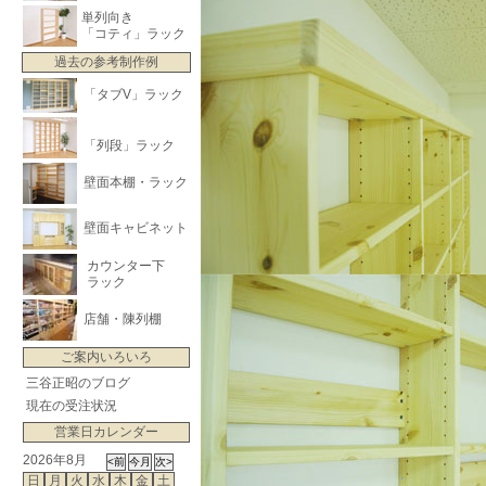
単列向き
「コティ」ラック
過去の参考制作例
「タブV」ラック
「列段」ラック
壁面本棚・ラック
壁面キャビネット
カウンター下
ラック
店舗・陳列棚
ご案内いろいろ
三谷正昭のブログ
現在の受注状況
営業日カレンダー
2026年8月
日
月
火
水
木
金
土