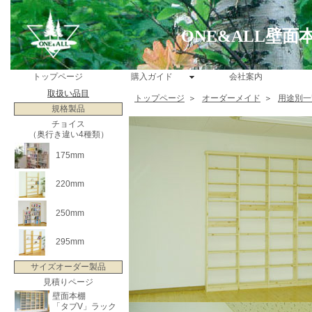
ONE&ALL壁
トップページ
購入ガイド
会社案内
取扱い品目
トップページ
＞
オーダーメイド
＞
用途別一
規格製品
チョイス
（奥行き違い4種類）
175mm
220mm
250mm
295mm
サイズオーダー製品
見積りページ
壁面本棚
「タブV」ラック