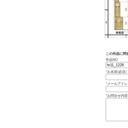
この作品に問
作品NO
*
お名前(必須
*
メールアドレ
*
お問合せ内容