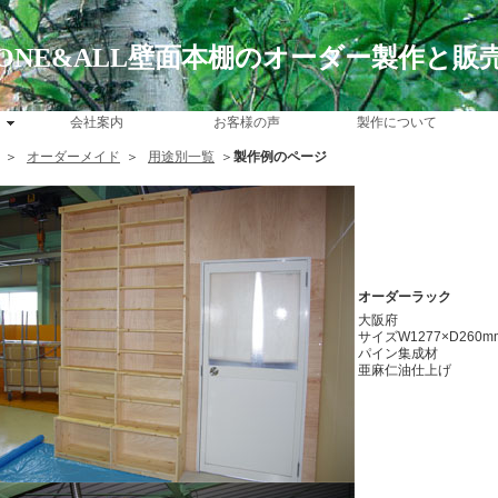
ONE&ALL壁面本棚のオーダー製作と販
会社案内
お客様の声
製作について
＞
オーダーメイド
＞
用途別一覧
＞
製作例のページ
オーダーラック
大阪府
サイズW1277×D260m
パイン集成材
亜麻仁油仕上げ