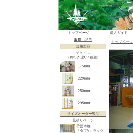
トップページ
購入ガイド
取扱い品目
トップページ
規格製品
チョイス
（奥行き違い4種類）
175mm
220mm
250mm
295mm
サイズオーダー製品
見積りページ
壁面本棚
「タブV」ラック