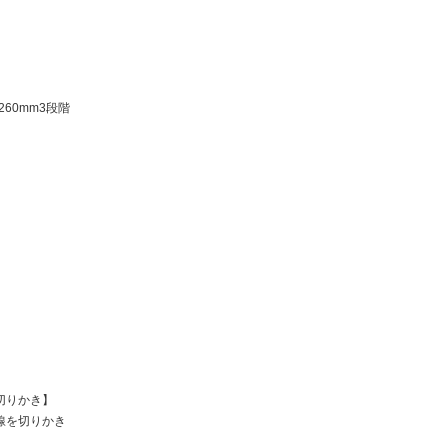
,260mm3段階
切りかき】
線を切りかき