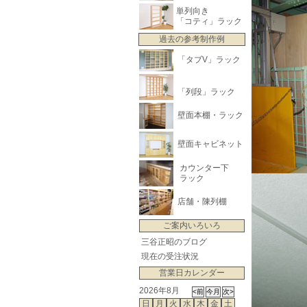
単列向き
「コティ」ラック
過去の参考制作例
「タブV」ラック
「列段」ラック
壁面本棚・ラック
壁面キャビネット
カウンター下
ラック
店舗・陳列棚
ご案内いろいろ
三谷正昭のブログ
現在の受注状況
営業日カレンダー
2026年8月
日
月
火
水
木
金
土