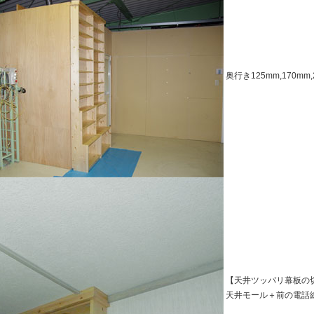
奥行き125mm,170mm
【天井ツッパリ幕板の
天井モール＋前の電話