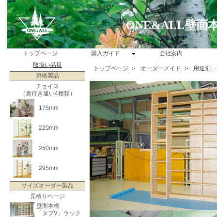
ONE&ALL壁
トップページ
購入ガイド
会社案内
取扱い品目
トップページ
＞
オーダーメイド
＞
用途別一
規格製品
チョイス
（奥行き違い4種類）
175mm
220mm
250mm
295mm
サイズオーダー製品
見積りページ
壁面本棚
「タブV」ラック