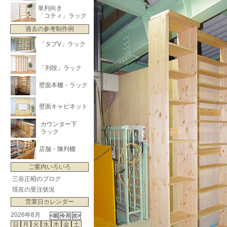
単列向き
「コティ」ラック
過去の参考制作例
「タブV」ラック
「列段」ラック
壁面本棚・ラック
壁面キャビネット
カウンター下
ラック
店舗・陳列棚
ご案内いろいろ
三谷正昭のブログ
現在の受注状況
営業日カレンダー
2026年8月
日
月
火
水
木
金
土