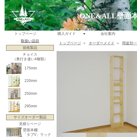
ONE&ALL壁
トップページ
購入ガイド
会社案内
取扱い品目
トップページ
＞
オーダーメイド
＞
用途別一
規格製品
チョイス
（奥行き違い4種類）
175mm
220mm
250mm
295mm
サイズオーダー製品
見積りページ
壁面本棚
「タブV」ラック