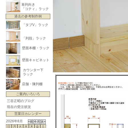
単列向き
「コティ」ラック
過去の参考制作例
「タブV」ラック
「列段」ラック
壁面本棚・ラック
壁面キャビネット
カウンター下
ラック
店舗・陳列棚
ご案内いろいろ
三谷正昭のブログ
現在の受注状況
営業日カレンダー
2026年8月
日
月
火
水
木
金
土