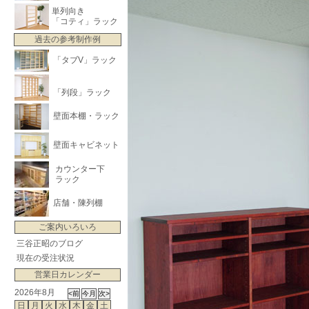
単列向き
「コティ」ラック
過去の参考制作例
「タブV」ラック
「列段」ラック
壁面本棚・ラック
壁面キャビネット
カウンター下
ラック
店舗・陳列棚
ご案内いろいろ
三谷正昭のブログ
現在の受注状況
営業日カレンダー
2026年8月
日
月
火
水
木
金
土