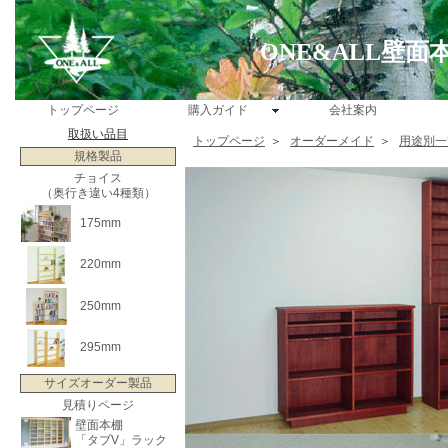
ONE&ALL壁
トップページ
購入ガイド
会社案内
取扱い品目
トップページ
＞
オーダーメイド
＞
用途別一
規格製品
チョイス
（奥行き違い4種類）
175mm
220mm
250mm
295mm
サイズオーダー製品
見積りページ
壁面本棚
「タブV」ラック