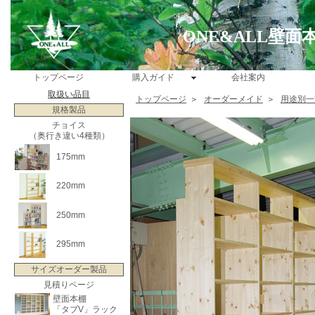
ONE&ALL壁
トップページ
購入ガイド
会社案内
取扱い品目
トップページ
＞
オーダーメイド
＞
用途別一
規格製品
チョイス
（奥行き違い4種類）
175mm
220mm
250mm
295mm
サイズオーダー製品
見積りページ
壁面本棚
「タブV」ラック