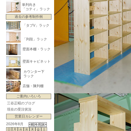
単列向き
「コティ」ラック
過去の参考制作例
「タブV」ラック
「列段」ラック
壁面本棚・ラック
壁面キャビネット
カウンター下
ラック
店舗・陳列棚
ご案内いろいろ
三谷正昭のブログ
現在の受注状況
営業日カレンダー
2026年8月
日
月
火
水
木
金
土