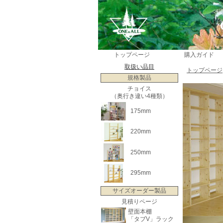
トップページ
購入ガイド
取扱い品目
トップページ
規格製品
チョイス
（奥行き違い4種類）
175mm
220mm
250mm
295mm
サイズオーダー製品
見積りページ
壁面本棚
「タブV」ラック