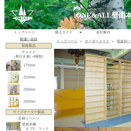
ONE&ALL壁
トップページ
購入ガイド
会社案内
取扱い品目
トップページ
＞
オーダーメイド
＞
用途別一
規格製品
チョイス
（奥行き違い4種類）
175mm
220mm
250mm
295mm
サイズオーダー製品
見積りページ
壁面本棚
「タブV」ラック