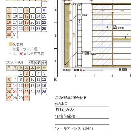
1
2
3
4
5
6
7
8
9
10
11
12
13
14
15
16
17
18
19
20
21
22
23
24
25
26
27
28
29
30
31
休業日
・毎週・水・日曜日
・
土
、
祝
日は平常営業
2026年9月
日
月
火
水
木
金
土
1
2
3
4
5
図
6
7
8
9
10
11
12
13
14
15
16
17
18
19
20
21
22
23
24
25
26
この作品に問合せる
27
28
29
30
作品NO
*
お名前(必須）
*
メールアドレス（必須）