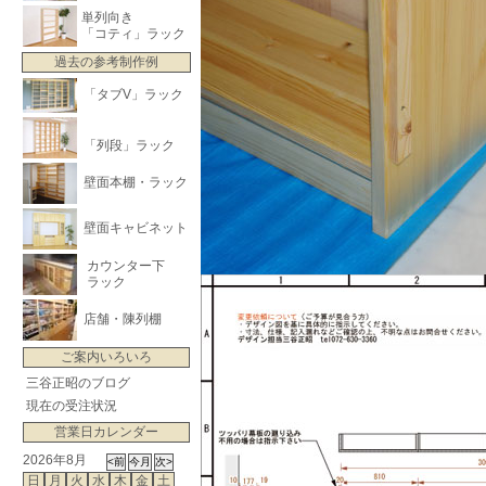
単列向き
「コティ」ラック
過去の参考制作例
「タブV」ラック
「列段」ラック
壁面本棚・ラック
壁面キャビネット
カウンター下
ラック
店舗・陳列棚
ご案内いろいろ
三谷正昭のブログ
現在の受注状況
営業日カレンダー
2026年8月
日
月
火
水
木
金
土