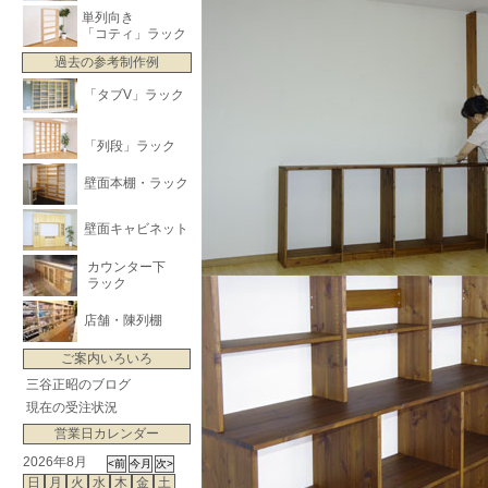
単列向き
「コティ」ラック
過去の参考制作例
「タブV」ラック
「列段」ラック
壁面本棚・ラック
壁面キャビネット
カウンター下
ラック
店舗・陳列棚
ご案内いろいろ
三谷正昭のブログ
現在の受注状況
営業日カレンダー
2026年8月
日
月
火
水
木
金
土