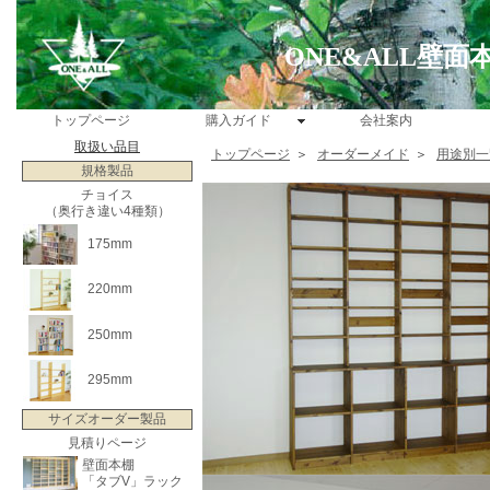
ONE&ALL壁
トップページ
購入ガイド
会社案内
取扱い品目
トップページ
＞
オーダーメイド
＞
用途別一
規格製品
チョイス
（奥行き違い4種類）
175mm
220mm
250mm
295mm
サイズオーダー製品
見積りページ
壁面本棚
「タブV」ラック