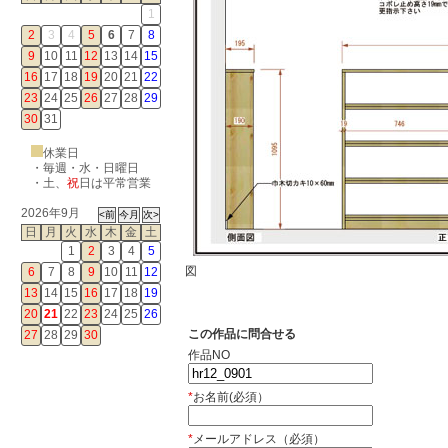
1
2
3
4
5
6
7
8
9
10
11
12
13
14
15
16
17
18
19
20
21
22
23
24
25
26
27
28
29
30
31
休業日
・毎週・水・日曜日
・
土
、
祝
日は平常営業
2026年9月
日
月
火
水
木
金
土
1
2
3
4
5
図
6
7
8
9
10
11
12
13
14
15
16
17
18
19
20
21
22
23
24
25
26
この作品に問合せる
27
28
29
30
作品NO
*
お名前(必須）
*
メールアドレス（必須）