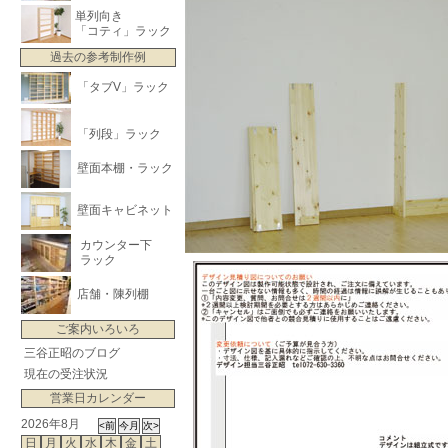
単列向き
「コティ」ラック
過去の参考制作例
「タブV」ラック
「列段」ラック
壁面本棚・ラック
壁面キャビネット
カウンター下
ラック
店舗・陳列棚
ご案内いろいろ
三谷正昭のブログ
現在の受注状況
営業日カレンダー
2026年8月
日
月
火
水
木
金
土