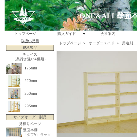
ONE&ALL壁
トップページ
購入ガイド
会社案内
取扱い品目
トップページ
＞
オーダーメイド
＞
用途別一
規格製品
チョイス
（奥行き違い4種類）
175mm
220mm
250mm
295mm
サイズオーダー製品
見積りページ
壁面本棚
「タブV」ラック