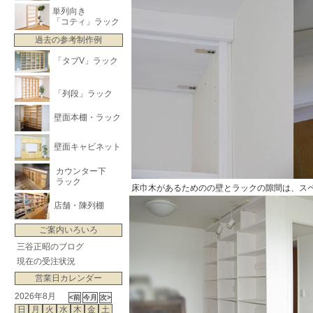
単列向き
「コティ」ラック
過去の参考制作例
「タブV」ラック
「列段」ラック
壁面本棚・ラック
壁面キャビネット
カウンター下
ラック
床巾木があるためのの壁とラックの隙間は、ス
店舗・陳列棚
ご案内いろいろ
三谷正昭のブログ
現在の受注状況
営業日カレンダー
2026年8月
日
月
火
水
木
金
土