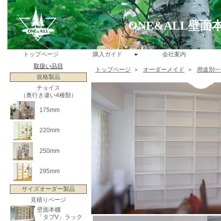
ONE&ALL壁
トップページ
購入ガイド
会社案内
取扱い品目
トップページ
＞
オーダーメイド
＞
用途別一
規格製品
チョイス
（奥行き違い4種類）
175mm
220mm
250mm
295mm
サイズオーダー製品
見積りページ
壁面本棚
「タブV」ラック