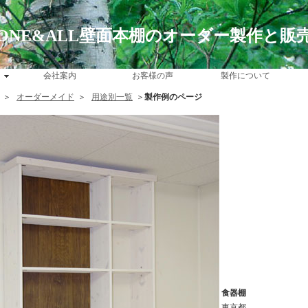
ONE&ALL壁面本棚のオーダー製作と販
会社案内
お客様の声
製作について
＞
オーダーメイド
＞
用途別一覧
＞
製作例のページ
食器棚
東京都