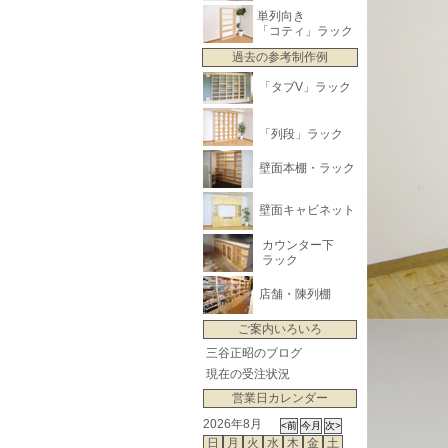
単列向き
「コティ」ラック
過去の参考制作例
「タブV」ラック
「列段」ラック
壁面本棚・ラック
壁面キャビネット
カウンター下
ラック
店舗・陳列棚
ご案内いろいろ
三谷正昭のブログ
現在の受注状況
営業日カレンダー
2026年8月
日
月
火
水
木
金
土