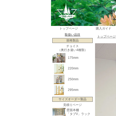
トップページ
購入ガイド
取扱い品目
トップページ
規格製品
チョイス
（奥行き違い4種類）
175mm
220mm
250mm
295mm
サイズオーダー製品
見積りページ
壁面本棚
「タブV」ラック