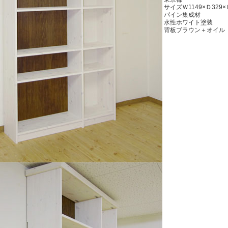
サイズＷ1149×Ｄ329×
パイン集成材
水性ホワイト塗装
背板ブラウン＋オイル