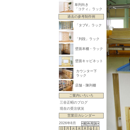
単列向き
「コティ」ラック
過去の参考制作例
「タブV」ラック
「列段」ラック
壁面本棚・ラック
壁面キャビネット
カウンター下
ラック
店舗・陳列棚
ご案内いろいろ
三谷正昭のブログ
現在の受注状況
営業日カレンダー
2026年8月
日
月
火
水
木
金
土