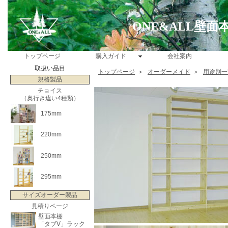
ONE&ALL壁
トップページ
購入ガイド
会社案内
取扱い品目
トップページ
＞
オーダーメイド
＞
用途別一
規格製品
チョイス
（奥行き違い4種類）
175mm
220mm
250mm
295mm
サイズオーダー製品
見積りページ
壁面本棚
「タブV」ラック