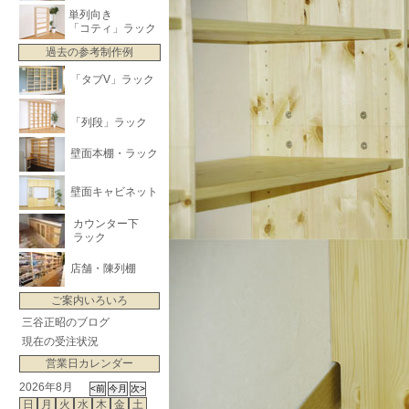
単列向き
「コティ」ラック
過去の参考制作例
「タブV」ラック
「列段」ラック
壁面本棚・ラック
壁面キャビネット
カウンター下
ラック
店舗・陳列棚
ご案内いろいろ
三谷正昭のブログ
現在の受注状況
営業日カレンダー
2026年8月
日
月
火
水
木
金
土