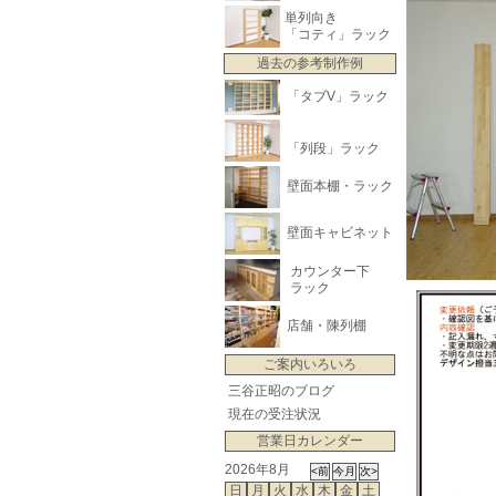
単列向き
「コティ」ラック
過去の参考制作例
「タブV」ラック
「列段」ラック
壁面本棚・ラック
壁面キャビネット
カウンター下
ラック
店舗・陳列棚
ご案内いろいろ
三谷正昭のブログ
現在の受注状況
営業日カレンダー
2026年8月
日
月
火
水
木
金
土