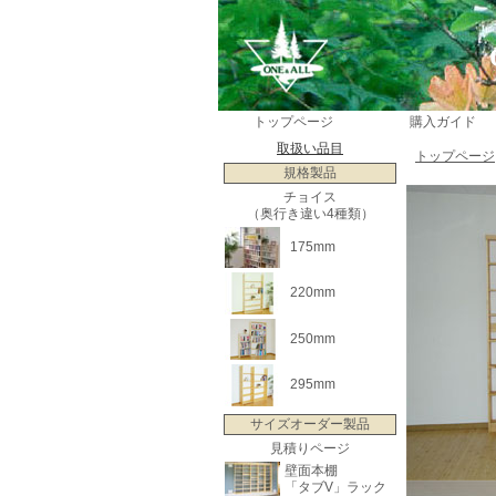
トップページ
購入ガイド
取扱い品目
トップページ
規格製品
チョイス
（奥行き違い4種類）
175mm
220mm
250mm
295mm
サイズオーダー製品
見積りページ
壁面本棚
「タブV」ラック