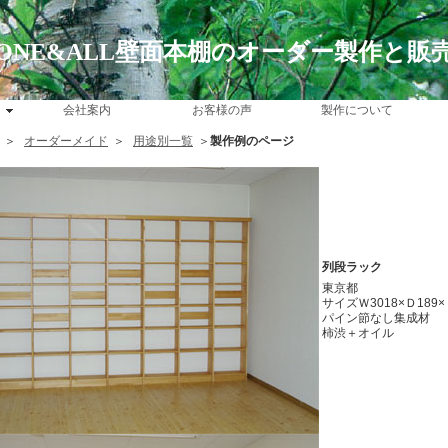
ONE&ALL壁面本棚のオーダー製作と販
会社案内
お客様の声
製作について
＞
オーダーメイド
＞
用途別一覧
＞
製作例のページ
列段ラック
東京都
サイズＷ3018×Ｄ189×
パイン節なし集成材
柿渋＋オイル