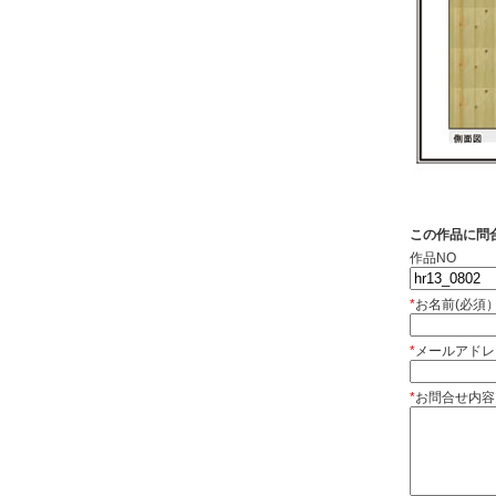
この作品に問
作品NO
*
お名前(必須
*
メールアドレ
*
お問合せ内容