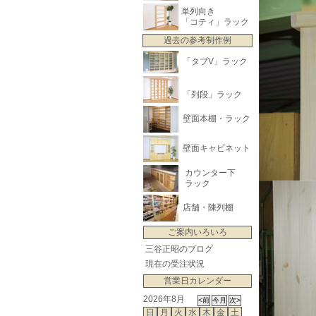
単列向き
「コティ」ラック
過去の参考制作例
「タブV」ラック
「列段」ラック
壁面本棚・ラック
壁面キャビネット
カウンター下
ラック
店舗・陳列棚
ご案内いろいろ
三谷正昭のブログ
現在の受注状況
営業日カレンダー
2026年8月
日
月
火
水
木
金
土