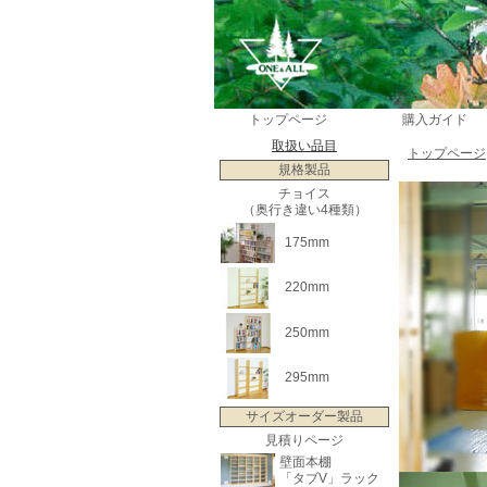
トップページ
購入ガイド
取扱い品目
トップページ
規格製品
チョイス
（奥行き違い4種類）
175mm
220mm
250mm
295mm
サイズオーダー製品
見積りページ
壁面本棚
「タブV」ラック