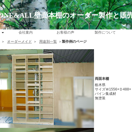
ONE&ALL壁面本棚のオーダー製作と販
会社案内
お客様の声
製作について
＞
オーダーメイド
＞
用途別一覧
＞
製作例のページ
両面本棚
栃木県
サイズＷ1556×Ｄ488×
パイン集成材
無塗装