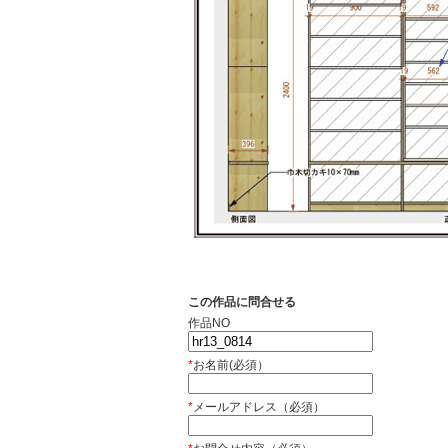
この作品に問合せる
作品NO
*
お名前(必須）
*
メールアドレス（必須）