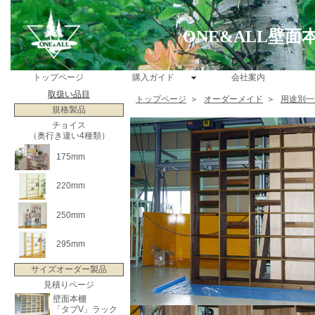
ONE&ALL壁
トップページ
購入ガイド
会社案内
取扱い品目
トップページ
＞
オーダーメイド
＞
用途別一
規格製品
チョイス
（奥行き違い4種類）
175mm
220mm
250mm
295mm
サイズオーダー製品
見積りページ
壁面本棚
「タブV」ラック