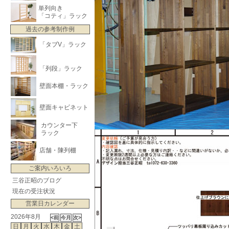
単列向き
「コティ」ラック
過去の参考制作例
「タブV」ラック
「列段」ラック
壁面本棚・ラック
壁面キャビネット
カウンター下
ラック
店舗・陳列棚
ご案内いろいろ
三谷正昭のブログ
現在の受注状況
営業日カレンダー
2026年8月
日
月
火
水
木
金
土