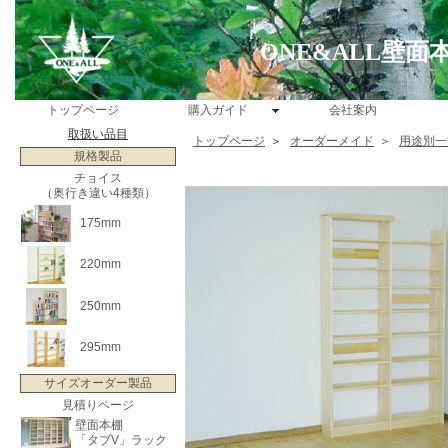
ONE&ALL壁
トップページ
購入ガイド
会社案内
取扱い品目
トップページ
＞
オーダーメイド
＞
用途別一
規格製品
チョイス
（奥行き違い4種類）
175mm
220mm
250mm
295mm
サイズオーダー製品
見積りページ
壁面本棚
「タブV」ラック