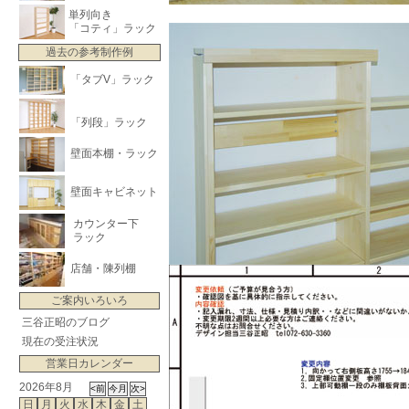
単列向き
「コティ」ラック
過去の参考制作例
「タブV」ラック
「列段」ラック
壁面本棚・ラック
壁面キャビネット
カウンター下
ラック
店舗・陳列棚
ご案内いろいろ
三谷正昭のブログ
現在の受注状況
営業日カレンダー
2026年8月
日
月
火
水
木
金
土