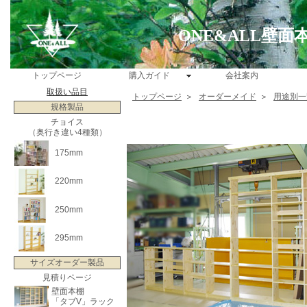
ONE&ALL壁
トップページ
購入ガイド
会社案内
取扱い品目
トップページ
＞
オーダーメイド
＞
用途別一
規格製品
チョイス
（奥行き違い4種類）
175mm
220mm
250mm
295mm
サイズオーダー製品
見積りページ
壁面本棚
「タブV」ラック