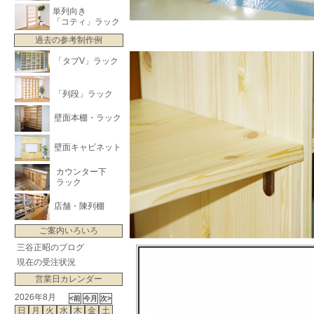
単列向き
「コティ」ラック
過去の参考制作例
「タブV」ラック
「列段」ラック
壁面本棚・ラック
壁面キャビネット
カウンター下
ラック
店舗・陳列棚
ご案内いろいろ
三谷正昭のブログ
現在の受注状況
営業日カレンダー
2026年8月
日
月
火
水
木
金
土