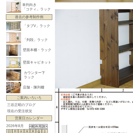
単列向き
「コティ」ラック
過去の参考制作例
「タブV」ラック
「列段」ラック
壁面本棚・ラック
壁面キャビネット
カウンター下
ラック
店舗・陳列棚
ご案内いろいろ
三谷正昭のブログ
現在の受注状況
営業日カレンダー
2026年8月
日
月
火
水
木
金
土