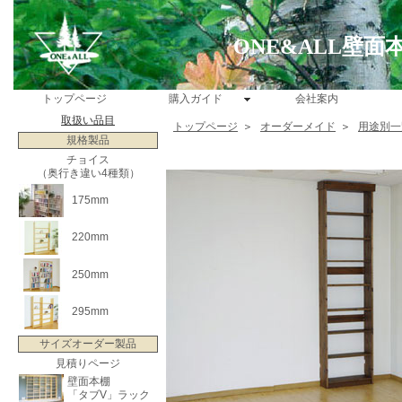
ONE&ALL壁
トップページ
購入ガイド
会社案内
取扱い品目
トップページ
＞
オーダーメイド
＞
用途別一
規格製品
チョイス
（奥行き違い4種類）
175mm
220mm
250mm
295mm
サイズオーダー製品
見積りページ
壁面本棚
「タブV」ラック