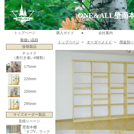
ONE&ALL壁
トップページ
購入ガイド
会社案内
取扱い品目
トップページ
＞
オーダーメイド
＞
用途別一
規格製品
チョイス
（奥行き違い4種類）
175mm
220mm
250mm
295mm
サイズオーダー製品
見積りページ
壁面本棚
「タブV」ラック