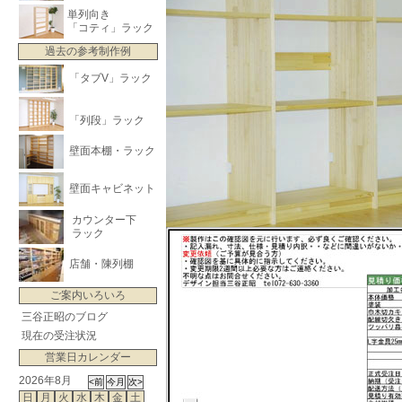
単列向き
「コティ」ラック
過去の参考制作例
「タブV」ラック
「列段」ラック
壁面本棚・ラック
壁面キャビネット
カウンター下
ラック
店舗・陳列棚
ご案内いろいろ
三谷正昭のブログ
現在の受注状況
営業日カレンダー
2026年8月
日
月
火
水
木
金
土