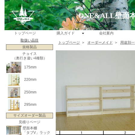
ONE&ALL壁
トップページ
購入ガイド
会社案内
取扱い品目
トップページ
＞
オーダーメイド
＞
用途別一
規格製品
チョイス
（奥行き違い4種類）
175mm
220mm
250mm
295mm
サイズオーダー製品
見積りページ
壁面本棚
「タブV」ラック