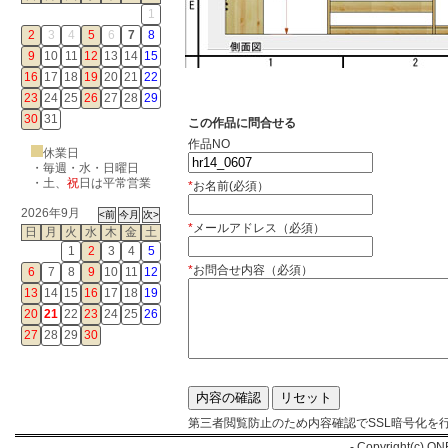
1
2
3
4
5
6
7
8
9
10
11
12
13
14
15
16
17
18
19
20
21
22
23
24
25
26
27
28
29
30
31
この作品に問合せる
作品NO
休業日
・毎週・水・日曜日
・
土
、
祝
日は平常営業
*
お名前(必須）
2026年9月
*
メールアドレス（必須）
日
月
火
水
木
金
土
1
2
3
4
5
*
お問合せ内容（必須）
6
7
8
9
10
11
12
13
14
15
16
17
18
19
20
21
22
23
24
25
26
27
28
29
30
第三者閲覧防止のため内容確認でSSL暗号化を
- Copyright(c) ON