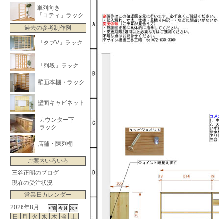
単列向き
「コティ」ラック
過去の参考制作例
「タブV」ラック
「列段」ラック
壁面本棚・ラック
壁面キャビネット
カウンター下
ラック
店舗・陳列棚
ご案内いろいろ
三谷正昭のブログ
現在の受注状況
営業日カレンダー
2026年8月
日
月
火
水
木
金
土