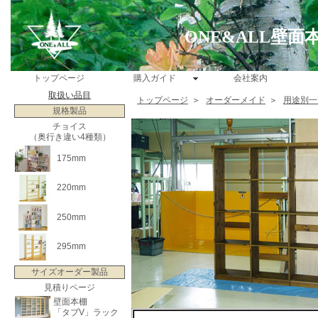
ONE&ALL壁
トップページ
購入ガイド
会社案内
取扱い品目
トップページ
＞
オーダーメイド
＞
用途別一
規格製品
チョイス
（奥行き違い4種類）
175mm
220mm
250mm
295mm
サイズオーダー製品
見積りページ
壁面本棚
「タブV」ラック