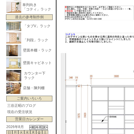
単列向き
「コティ」ラック
過去の参考制作例
「タブV」ラック
「列段」ラック
壁面本棚・ラック
壁面キャビネット
カウンター下
ラック
店舗・陳列棚
ご案内いろいろ
三谷正昭のブログ
現在の受注状況
営業日カレンダー
2026年8月
日
月
火
水
木
金
土