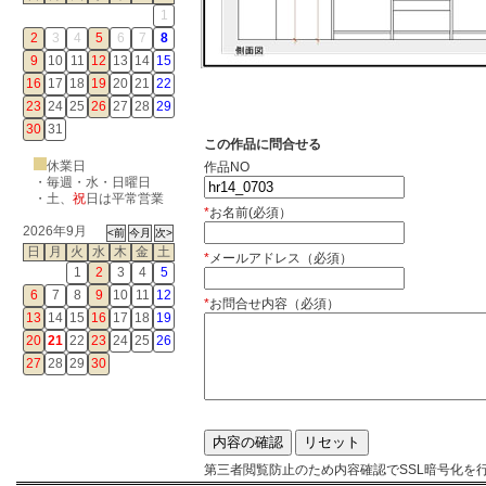
1
2
3
4
5
6
7
8
9
10
11
12
13
14
15
16
17
18
19
20
21
22
23
24
25
26
27
28
29
30
31
この作品に問合せる
休業日
作品NO
・毎週・水・日曜日
・
土
、
祝
日は平常営業
*
お名前(必須）
2026年9月
日
月
火
水
木
金
土
*
メールアドレス（必須）
1
2
3
4
5
6
7
8
9
10
11
12
*
お問合せ内容（必須）
13
14
15
16
17
18
19
20
21
22
23
24
25
26
27
28
29
30
第三者閲覧防止のため内容確認でSSL暗号化を