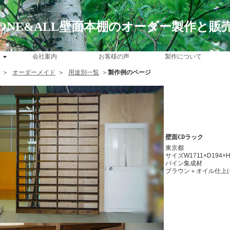
ONE&ALL壁面本棚のオーダー製作と販
会社案内
お客様の声
製作について
＞
オーダーメイド
＞
用途別一覧
＞
製作例のページ
壁面CDラック
東京都
サイズW1711×D194×H
パイン集成材
ブラウン＋オイル仕上