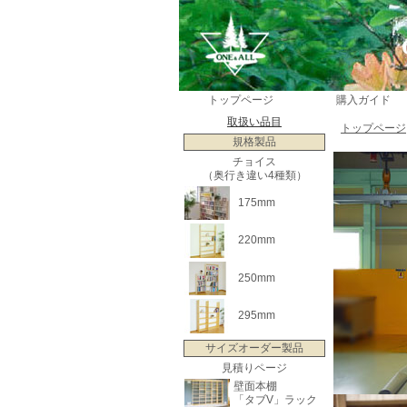
トップページ
購入ガイド
取扱い品目
トップページ
規格製品
チョイス
（奥行き違い4種類）
175mm
220mm
250mm
295mm
サイズオーダー製品
見積りページ
壁面本棚
「タブV」ラック