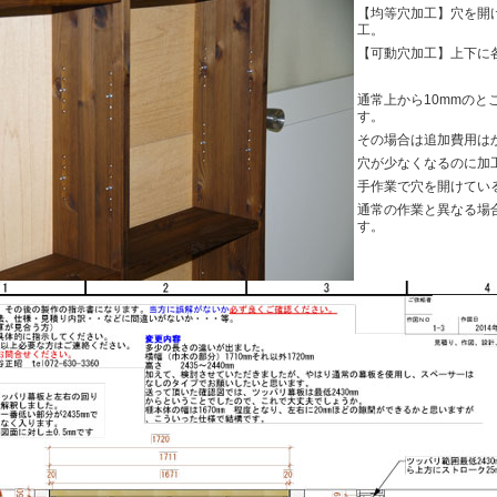
【均等穴加工】穴を開
工。
【可動穴加工】上下に
通常上から10mmのと
す。
その場合は追加費用は
穴が少なくなるのに加
手作業で穴を開けてい
通常の作業と異なる場
す。