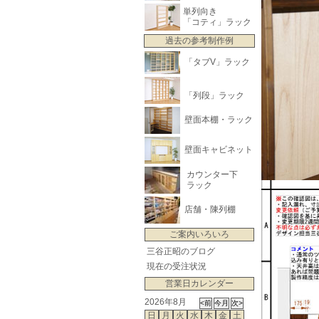
単列向き
「コティ」ラック
過去の参考制作例
「タブV」ラック
「列段」ラック
壁面本棚・ラック
壁面キャビネット
カウンター下
ラック
店舗・陳列棚
ご案内いろいろ
三谷正昭のブログ
現在の受注状況
営業日カレンダー
2026年8月
日
月
火
水
木
金
土