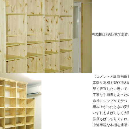
可動棚は前後2枚で製作
【コメントと設置画像
素敵な本棚を製作頂き
早く設置したい思いで
丁寧な手順書もあった
非常にシンプルでかつ
組み上がったときの安
いずれもすばらしく大
強度もばっちりですね
中途半端な本棚を通販