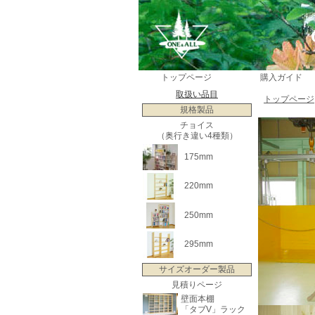
トップページ
購入ガイド
取扱い品目
トップページ
規格製品
チョイス
（奥行き違い4種類）
175mm
220mm
250mm
295mm
サイズオーダー製品
見積りページ
壁面本棚
「タブV」ラック