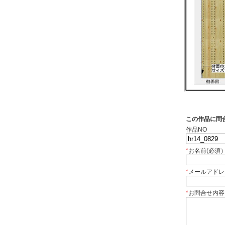
この作品に問
作品NO
*
お名前(必須
*
メールアドレ
*
お問合せ内容