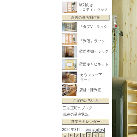
単列向き
「コティ」ラック
過去の参考制作例
「タブV」ラック
「列段」ラック
壁面本棚・ラック
壁面キャビネット
カウンター下
ラック
店舗・陳列棚
ご案内いろいろ
三谷正昭のブログ
現在の受注状況
営業日カレンダー
2026年8月
日
月
火
水
木
金
土