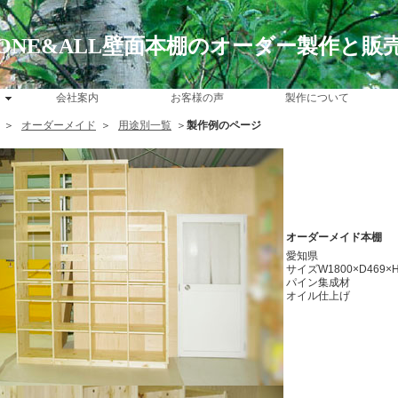
ONE&ALL壁面本棚のオーダー製作と販
会社案内
お客様の声
製作について
＞
オーダーメイド
＞
用途別一覧
＞
製作例のページ
オーダーメイド本棚
愛知県
サイズW1800×D469×H
パイン集成材
オイル仕上げ