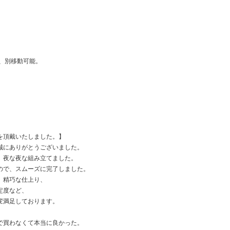
、別移動可能。
を頂戴いたしました。】
誠にありがとうございました。
、夜な夜な組み立てました。
ので、スムーズに完了しました。
、精巧な仕上り、
定度など、
変満足しております。
。
で買わなくて本当に良かった。