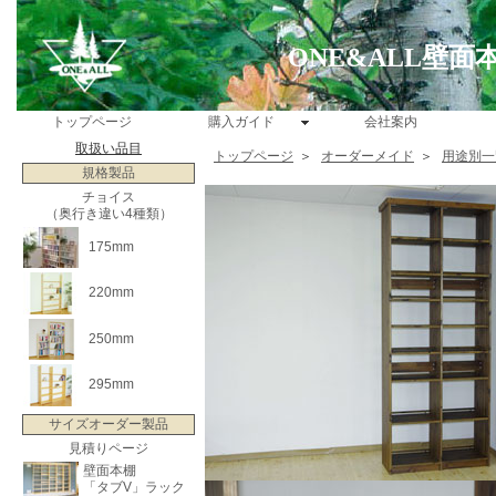
ONE&ALL壁
トップページ
購入ガイド
会社案内
取扱い品目
トップページ
＞
オーダーメイド
＞
用途別一
規格製品
チョイス
（奥行き違い4種類）
175mm
220mm
250mm
295mm
サイズオーダー製品
見積りページ
壁面本棚
「タブV」ラック