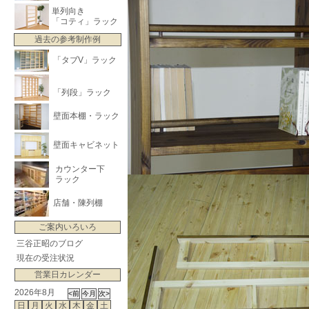
単列向き
「コティ」ラック
過去の参考制作例
「タブV」ラック
「列段」ラック
壁面本棚・ラック
壁面キャビネット
カウンター下
ラック
店舗・陳列棚
ご案内いろいろ
三谷正昭のブログ
現在の受注状況
営業日カレンダー
2026年8月
日
月
火
水
木
金
土