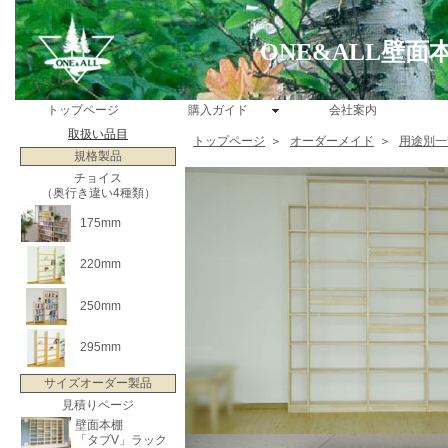
ONE&ALL壁
トップページ
購入ガイド
会社案内
取扱い品目
トップページ
＞
オーダーメイド
＞
用途別一
規格製品
チョイス
（奥行き違い4種類）
175mm
220mm
250mm
295mm
サイズオーダー製品
見積りページ
壁面本棚
「タブV」ラック