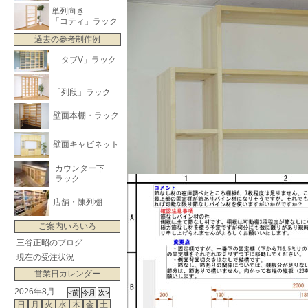
単列向き
「コティ」ラック
過去の参考制作例
「タブV」ラック
「列段」ラック
壁面本棚・ラック
壁面キャビネット
カウンター下
ラック
店舗・陳列棚
ご案内いろいろ
三谷正昭のブログ
現在の受注状況
営業日カレンダー
2026年8月
日
月
火
水
木
金
土