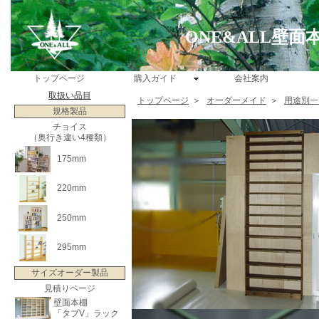
ONE&ALL壁
トップページ
購入ガイド
会社案内
取扱い品目
トップページ
＞
オーダーメイド
＞
用途別一
規格製品
チョイス
（奥行き違い4種類）
175mm
220mm
250mm
295mm
サイズオーダー製品
見積りページ
壁面本棚
「タブV」ラック