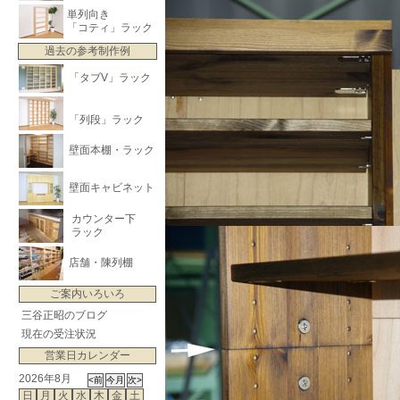
単列向き
「コティ」ラック
過去の参考制作例
「タブV」ラック
「列段」ラック
壁面本棚・ラック
壁面キャビネット
カウンター下
ラック
店舗・陳列棚
ご案内いろいろ
三谷正昭のブログ
現在の受注状況
営業日カレンダー
2026年8月
日
月
火
水
木
金
土